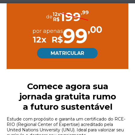
199
,99
12
x
de
R$
99
,00
por apenas
12
x
R$
MATRICULAR
Comece agora sua
jornada gratuita rumo
a futuro sustentável
Estude com propósito e garanta um certificado do RCE-
RIO (Regional Center of Expertise) acreditado pela
United Nations University (UNU). Ideal para valorizar seu