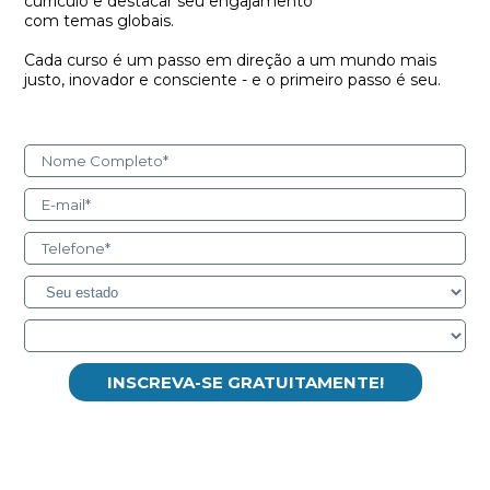
currículo e destacar seu engajamento
com temas globais.
Cada curso é um passo em direção a um mundo mais
justo, inovador e consciente - e o primeiro passo é seu.
Nome Completo*
E-mail*
Telefone*
INSCREVA-SE GRATUITAMENTE!