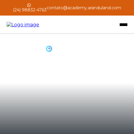
contato@academy.aranduland.com
(24) 98832-4763
Go
Course name
home
Carga horária